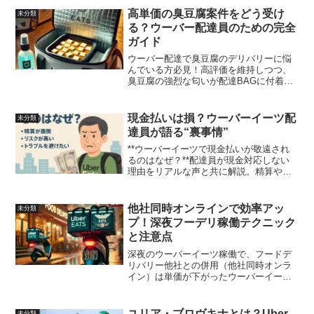
高単価の臭豆腐案件をどう受け
未分類
る？ウーバー配達員のための完全
ガイド
ウーバー配達で臭豆腐のデリバリーに悩
んでいる方必見！高評価を維持しつつ、
臭豆腐の強烈な匂いが配達BAGに付着す
るのを防ぐための対策と工夫を徹底解
説。保温や消臭に役立つアイテム、袋の
重ね方、サバイバルシートの使い方な
現金払いは損？ウーバーイーツ配
未分類
ど、配達業務の効率を上げる実践的な方
達員が語る“裏事情”
法を紹介します。
**ウーバーイーツで現金払いが敬遠され
るのはなぜ？**配達員が現金対応しない
理由をリアルな声と共に解説。精算やや
りとりの手間、リスク、トラブル回避な
ど、現場目線の本音がわかります。
他社同時オンラインで効率アッ
未分類
プ！深夜フーデリ稼働テクニック
と注意点
深夜のウーバーイーツ稼働で、フードデ
リバリー他社との併用（他社同時オンラ
イン）は単価が下がったウーバーイーツ
の現状や閑散期において効率的に稼ぐた
めの鍵です。このページでは、深夜稼働
を成功させるためのテクニックと注意点
ユリア・ブロヴキナとは？Uber
未分類