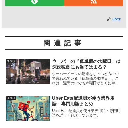
uber
関連記事
ウーバーの『低単価の水曜日』は
未分類
深夜稼働にも当てはまる？
ウーバーイーツの配達をしている方の中
で言われている「低単価の水曜日」、こ
れは一週間の中でも水曜日がとくに単価
が低いといったもので、実際に配達をし
ているドライバーは水曜日にキロ単価100
円を割る配達リクエストが沢山くること
Uber Eats配達員が使う業界用
未分類
を経験している方が多くいます。
語・専門用語まとめ
Uber Eats配達員が使う業界用語・専門用
語を詳しく解説しています。