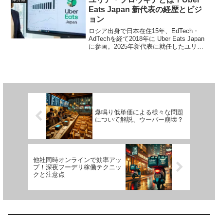
を詳しく紹介、また当サイ...
Eats Japan 新代表の経歴とビジ
ョン
ロシア出身で日本在住15年、EdTech・
AdTechを経て2018年に Uber Eats Japan
に参画。2025年新代表に就任したユリ
ア・ブロヴキナ氏の経歴、実績、そして
今後のサービス拡大へのビジョンを詳し
く解説します。
爆鳴り低単価による様々な問題
について解説、ウーバー崩壊？
他社同時オンラインで効率アッ
プ！深夜フーデリ稼働テクニッ
クと注意点